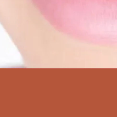
ie à pleine 
Notre Mission
prévenir. ​soigner. aider.