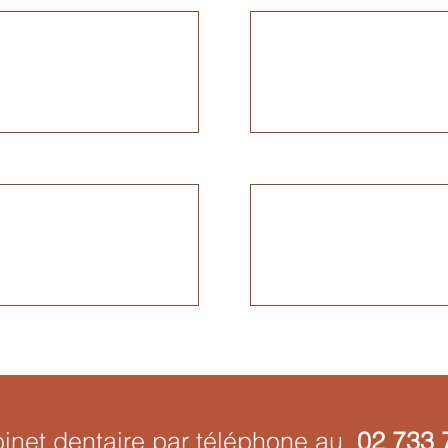
binet dentaire par téléphone au
02 733 