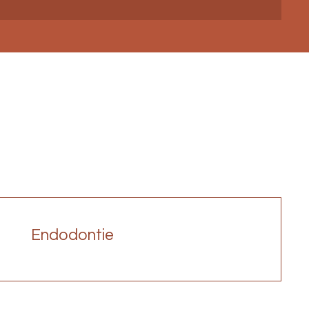
 ligne en quelques clics !
Endodontie