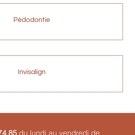
Pédodontie
Invisalign
74 85
du lundi au vendredi de