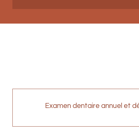
Prenez soin de votre sour
Examen dentaire annuel et d